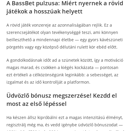
A BassBet pulzusa: Miért nyernek a rövid
játékok a hosszúak helyett
A rövid játék vonzereje az azonnaliságában rejlik. Ez a
szerencsejátékot olyan tevékenységgé teszi, ami könnyen
beilleszthető a mindennapi életbe — egy gyors kávészüneti
pörgetés vagy egy középső délutáni rulett kör ebéd előtt.
A gondolkodásnak időt ad a szünetek között, így a motiváció
magas marad, és csökken a kiégés kockázata — pontosan
ezt értékeli a célközönségünk leginkább: a sebességet, az
izgalmat és az idő kontrollját a platformon.
Üdvözlő bónusz megszerzése! Kezdd el
most az első lépéssel
Ha készen állsz kipróbálni ezt a magas intenzitású élményt,
regisztrálj még ma, és vedd igénybe üdvözlő bónuszodat —