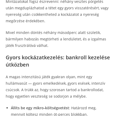
Mintázatokat fogsz észrevenni: néhány vesztes pörgetés
után megduplázhatod a tétet egy gyors visszatérésért, vagy
nyereség után csökkentheted a kockázatot a nyereség
megőrzése érdekében.
Mivel minden döntés néhány másodperc alatt születik,
bármilyen habozás megtörheti a lendületet, és a izgalmas
játék frusztrálóvá válhat.
Gyors kockázatkezelés: bankroll kezelése
útközben
A magas intenzitású játék gyakran olyan, mint egy
hullámvasút — gyors emelkedések, gyors esések, intenzív
csúcsok. A trükk az, hogy szorosan tartod a bankrollodat,
hogy egyetlen veszteség se sodorjon a mélybe.
Állíts be egy mikro‑költségvetést
: Határozd meg,
mennyit költesz minden öt‑perces blokkban.