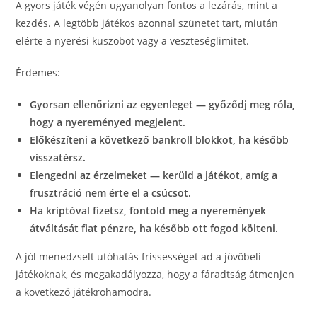
A gyors játék végén ugyanolyan fontos a lezárás, mint a
kezdés. A legtöbb játékos azonnal szünetet tart, miután
elérte a nyerési küszöböt vagy a veszteséglimitet.
Érdemes:
Gyorsan ellenőrizni az egyenleget — győződj meg róla,
hogy a nyereményed megjelent.
Előkészíteni a következő bankroll blokkot, ha később
visszatérsz.
Elengedni az érzelmeket — kerüld a játékot, amíg a
frusztráció nem érte el a csúcsot.
Ha kriptóval fizetsz, fontold meg a nyeremények
átváltását fiat pénzre, ha később ott fogod költeni.
A jól menedzselt utóhatás frissességet ad a jövőbeli
játékoknak, és megakadályozza, hogy a fáradtság átmenjen
a következő játékrohamodra.