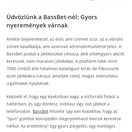
Üdvözlünk a BassBet-nél: Gyors
nyeremények várnak
Amikor bejelentkezel, az első, ami szemet szúr, az a vibráló
színek kavalkádja, ami azonnali adrenalinhullámot jelez. A
BassBet azokat a játékosokat célozza, akik villámgyors akciót
keresnek, nem maratoni játékokat. A platform több mint
7000 címből álló hatalmas katalógust kínál, de fókuszunk
azon játékokra irányul, amelyek rövid, magas intenzitású
izgalmakat nyújtanak.
Képzeld el, hogy egy kávézóban vagy, a vízforraló fütyül a
háttérben, és úgy döntesz, indítasz egy slot játékot a
telefonodon.
BassBet
felülete úgy van kialakítva, hogy az
“Spin” gombot könnyedén megnyomhasd menük keresése
nélkül. Az eredmény? Egy gyors pörgetés, egy esetleges