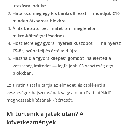
utazásra indulsz.
Határozd meg egy kis bankroll részt — mondjuk €10
minden öt‑perces blokkra.
Állíts be auto‑bet limitet, ami megfelel a
mikro‑költségvetésednek.
Hozz létre egy gyors “nyerési küszöböt” — ha nyersz
€5-öt, szünetelj és értékeld újra.
Használd a “gyors kilépés” gombot, ha elérted a
veszteséglimitedet — legfeljebb €3 veszteség egy
blokkban.
Ez a rutin tisztán tartja az elmédet, és csökkenti a
veszteségek hajszolásának vagy a már rövid játékidő
meghosszabbításának kísértését.
Mi történik a játék után? A
következmények