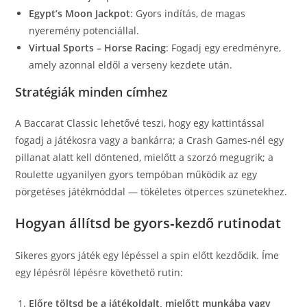
Egypt’s Moon Jackpot
: Gyors indítás, de magas
nyeremény potenciállal.
Virtual Sports – Horse Racing
: Fogadj egy eredményre,
amely azonnal eldől a verseny kezdete után.
Stratégiák minden címhez
A Baccarat Classic lehetővé teszi, hogy egy kattintással
fogadj a játékosra vagy a bankárra; a Crash Games-nél egy
pillanat alatt kell döntened, mielőtt a szorzó megugrik; a
Roulette ugyanilyen gyors tempóban működik az egy
pörgetéses játékmóddal — tökéletes ötperces szünetekhez.
Hogyan állítsd be gyors‑kezdő rutinodat
Sikeres gyors játék egy lépéssel a spin előtt kezdődik. Íme
egy lépésről lépésre követhető rutin:
Előre töltsd be a játékoldalt, mielőtt munkába vagy