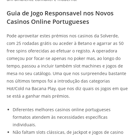
Guia de Jogo Responsavel nos Novos
Casinos Online Portugueses
Pode aproveitar estes prémios nos casinos da Solverde,
com 25 rodadas grátis ou aceder à Betano e agarrar as 50
free spins oferecidas ao efetuar o registo. A operadora
começou por focar-se apenas no poker mas, ao longo do
tempo, passou a incluir também slot machines e jogos de
mesa no seu catálogo. Uma que nos surpreendeu bastante
nos últimos tempos foi a introdução das categorias
Hot/Cold na Bacana Play, que nos diz quais os jogos em que
se está a ganhar mais prémios.
Diferentes melhores casinos online portugueses
formatos atendem às necessidades específicas
individuais.
Não faltam slots clássicas, de jackpot e jogos de casino