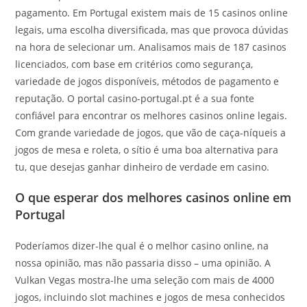
pagamento. Em Portugal existem mais de 15 casinos online
legais, uma escolha diversificada, mas que provoca dúvidas
na hora de selecionar um. Analisamos mais de 187 casinos
licenciados, com base em critérios como segurança,
variedade de jogos disponíveis, métodos de pagamento e
reputação. O portal casino-portugal.pt é a sua fonte
confiável para encontrar os melhores casinos online legais.
Com grande variedade de jogos, que vão de caça-níqueis a
jogos de mesa e roleta, o sítio é uma boa alternativa para
tu, que desejas ganhar dinheiro de verdade em casino.
O que esperar dos melhores casinos online em
Portugal
Poderíamos dizer-lhe qual é o melhor casino online, na
nossa opinião, mas não passaria disso – uma opinião. A
Vulkan Vegas mostra-lhe uma seleção com mais de 4000
jogos, incluindo slot machines e jogos de mesa conhecidos