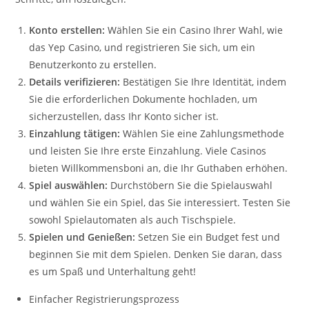
Konto erstellen:
Wählen Sie ein Casino Ihrer Wahl, wie
das Yep Casino, und registrieren Sie sich, um ein
Benutzerkonto zu erstellen.
Details verifizieren:
Bestätigen Sie Ihre Identität, indem
Sie die erforderlichen Dokumente hochladen, um
sicherzustellen, dass Ihr Konto sicher ist.
Einzahlung tätigen:
Wählen Sie eine Zahlungsmethode
und leisten Sie Ihre erste Einzahlung. Viele Casinos
bieten Willkommensboni an, die Ihr Guthaben erhöhen.
Spiel auswählen:
Durchstöbern Sie die Spielauswahl
und wählen Sie ein Spiel, das Sie interessiert. Testen Sie
sowohl Spielautomaten als auch Tischspiele.
Spielen und Genießen:
Setzen Sie ein Budget fest und
beginnen Sie mit dem Spielen. Denken Sie daran, dass
es um Spaß und Unterhaltung geht!
Einfacher Registrierungsprozess