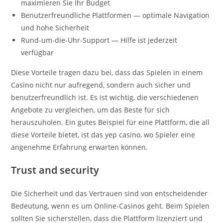
maximieren Sie Ihr Budget
Benutzerfreundliche Plattformen — optimale Navigation
und hohe Sicherheit
Rund-um-die-Uhr-Support — Hilfe ist jederzeit
verfügbar
Diese Vorteile tragen dazu bei, dass das Spielen in einem
Casino nicht nur aufregend, sondern auch sicher und
benutzerfreundlich ist. Es ist wichtig, die verschiedenen
Angebote zu vergleichen, um das Beste für sich
herauszuholen. Ein gutes Beispiel für eine Plattform, die all
diese Vorteile bietet, ist das yep casino, wo Spieler eine
angenehme Erfahrung erwarten können.
Trust and security
Die Sicherheit und das Vertrauen sind von entscheidender
Bedeutung, wenn es um Online-Casinos geht. Beim Spielen
sollten Sie sicherstellen, dass die Plattform lizenziert und