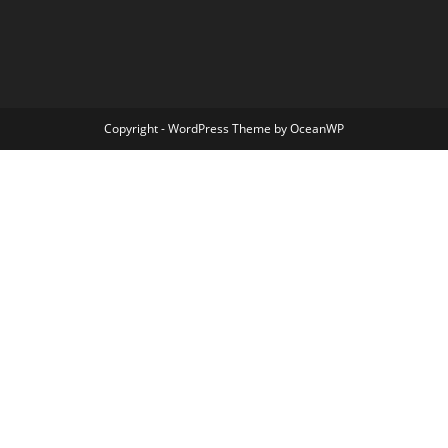
Copyright - WordPress Theme by OceanWP