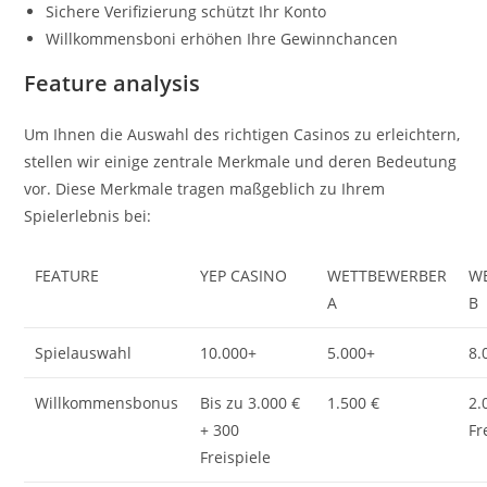
Sichere Verifizierung schützt Ihr Konto
Willkommensboni erhöhen Ihre Gewinnchancen
Feature analysis
Um Ihnen die Auswahl des richtigen Casinos zu erleichtern,
stellen wir einige zentrale Merkmale und deren Bedeutung
vor. Diese Merkmale tragen maßgeblich zu Ihrem
Spielerlebnis bei:
FEATURE
YEP CASINO
WETTBEWERBER
W
A
B
Spielauswahl
10.000+
5.000+
8.
Willkommensbonus
Bis zu 3.000 €
1.500 €
2.
+ 300
Fr
Freispiele