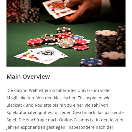
Main Overview
Die Casino-Welt ist ein schillerndes Universum voller
Möglichkeiten. Von den klassischen Tischspielen wie
Blackjack und Roulette bis hin zu einer Vielzahl von
Spielautomaten gibt es für jeden Geschmack das passende
Spiel. Die Nachfrage nach Online-Casinos ist in den letzten
Jahren exponentiell gestiegen, insbesondere nach der