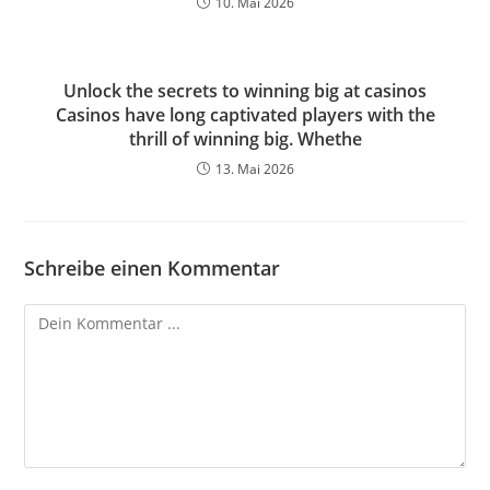
10. Mai 2026
Unlock the secrets to winning big at casinos
Casinos have long captivated players with the
thrill of winning big. Whethe
13. Mai 2026
Schreibe einen Kommentar