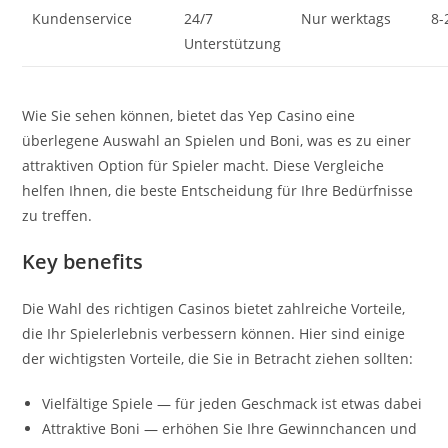
Kundenservice
24/7
Nur werktags
8-
Unterstützung
Wie Sie sehen können, bietet das Yep Casino eine
überlegene Auswahl an Spielen und Boni, was es zu einer
attraktiven Option für Spieler macht. Diese Vergleiche
helfen Ihnen, die beste Entscheidung für Ihre Bedürfnisse
zu treffen.
Key benefits
Die Wahl des richtigen Casinos bietet zahlreiche Vorteile,
die Ihr Spielerlebnis verbessern können. Hier sind einige
der wichtigsten Vorteile, die Sie in Betracht ziehen sollten:
Vielfältige Spiele — für jeden Geschmack ist etwas dabei
Attraktive Boni — erhöhen Sie Ihre Gewinnchancen und