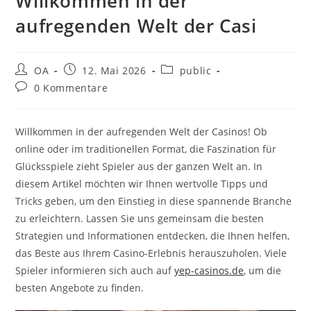
Willkommen in der
aufregenden Welt der Casi
OA
12. Mai 2026
public
0 Kommentare
Willkommen in der aufregenden Welt der Casinos! Ob
online oder im traditionellen Format, die Faszination für
Glücksspiele zieht Spieler aus der ganzen Welt an. In
diesem Artikel möchten wir Ihnen wertvolle Tipps und
Tricks geben, um den Einstieg in diese spannende Branche
zu erleichtern. Lassen Sie uns gemeinsam die besten
Strategien und Informationen entdecken, die Ihnen helfen,
das Beste aus Ihrem Casino-Erlebnis herauszuholen. Viele
Spieler informieren sich auch auf
yep-casinos.de
, um die
besten Angebote zu finden.