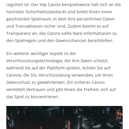
reguliert ist. Das Yep Casino beispielsweise hält sich an die
höchsten Sicherheitsstandards und bietet Ihnen einen
geschützten Spielraum, in dem Ihre persönlichen Daten
und Transaktionen sicher sind. Zudem kommt es auf
Transparenz an; das Casino sollte klare Informationen zu
den Spielregeln und den Gewinnchancen bereitstellen.
Ein weiterer wichtiger Aspekt ist die
Verschlüsselungstechnologie, die Ihre Daten schützt,
während Sie auf der Plattform spielen. Achten Sie auf
Casinos, die SSL-Verschlüsselung verwenden, um Ihren
Datenschutz zu gewährleisten. Ein sicheres Casino
vermittelt Vertrauen und gibt Ihnen die Freiheit, sich auf
das Spiel zu konzentrieren.