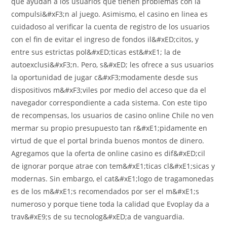
que ayudan a los usuarios que tienen problemas con la
compulsi&#xF3;n al juego. Asimismo, el casino en linea es
cuidadoso al verificar la cuenta de registro de los usuarios
con el fin de evitar el ingreso de fondos il&#xED;citos, y
entre sus estrictas pol&#xED;ticas est&#xE1; la de
autoexclusi&#xF3;n. Pero, s&#xED; les ofrece a sus usuarios
la oportunidad de jugar c&#xF3;modamente desde sus
dispositivos m&#xF3;viles por medio del acceso que da el
navegador correspondiente a cada sistema. Con este tipo
de recompensas, los usuarios de casino online Chile no ven
mermar su propio presupuesto tan r&#xE1;pidamente en
virtud de que el portal brinda buenos montos de dinero.
Agregamos que la oferta de online casino es dif&#xED;cil
de ignorar porque atrae con tem&#xE1;ticas cl&#xE1;sicas y
modernas. Sin embargo, el cat&#xE1;logo de tragamonedas
es de los m&#xE1;s recomendados por ser el m&#xE1;s
numeroso y porque tiene toda la calidad que Evoplay da a
trav&#xE9;s de su tecnolog&#xED;a de vanguardia.