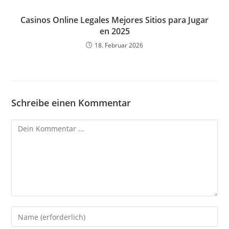
Casinos Online Legales Mejores Sitios para Jugar
en 2025
18. Februar 2026
Schreibe einen Kommentar