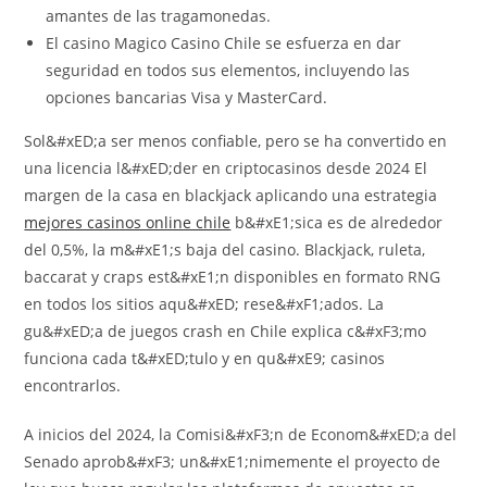
amantes de las tragamonedas.
El casino Magico Casino Chile se esfuerza en dar
seguridad en todos sus elementos, incluyendo las
opciones bancarias Visa y MasterCard.
Sol&#xED;a ser menos confiable, pero se ha convertido en
una licencia l&#xED;der en criptocasinos desde 2024 El
margen de la casa en blackjack aplicando una estrategia
mejores casinos online chile
b&#xE1;sica es de alrededor
del 0,5%, la m&#xE1;s baja del casino. Blackjack, ruleta,
baccarat y craps est&#xE1;n disponibles en formato RNG
en todos los sitios aqu&#xED; rese&#xF1;ados. La
gu&#xED;a de juegos crash en Chile explica c&#xF3;mo
funciona cada t&#xED;tulo y en qu&#xE9; casinos
encontrarlos.
A inicios del 2024, la Comisi&#xF3;n de Econom&#xED;a del
Senado aprob&#xF3; un&#xE1;nimemente el proyecto de