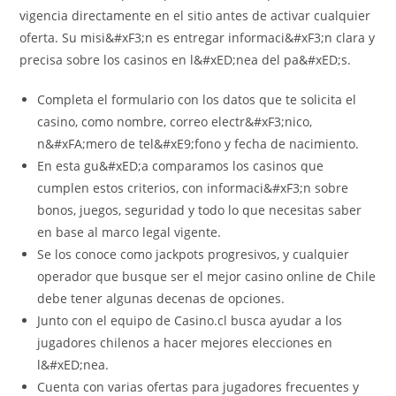
vigencia directamente en el sitio antes de activar cualquier
oferta. Su misi&#xF3;n es entregar informaci&#xF3;n clara y
precisa sobre los casinos en l&#xED;nea del pa&#xED;s.
Completa el formulario con los datos que te solicita el
casino, como nombre, correo electr&#xF3;nico,
n&#xFA;mero de tel&#xE9;fono y fecha de nacimiento.
En esta gu&#xED;a comparamos los casinos que
cumplen estos criterios, con informaci&#xF3;n sobre
bonos, juegos, seguridad y todo lo que necesitas saber
en base al marco legal vigente.
Se los conoce como jackpots progresivos, y cualquier
operador que busque ser el mejor casino online de Chile
debe tener algunas decenas de opciones.
Junto con el equipo de Casino.cl busca ayudar a los
jugadores chilenos a hacer mejores elecciones en
l&#xED;nea.
Cuenta con varias ofertas para jugadores frecuentes y