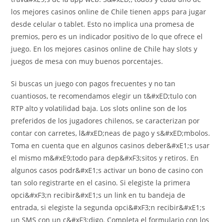
los mejores casinos online de Chile tienen apps para jugar
desde celular o tablet. Esto no implica una promesa de
premios, pero es un indicador positivo de lo que ofrece el
juego. En los mejores casinos online de Chile hay slots y
juegos de mesa con muy buenos porcentajes.
Si buscas un juego con pagos frecuentes y no tan
cuantiosos, te recomendamos elegir un t&#xED;tulo con
RTP alto y volatilidad baja. Los slots online son de los
preferidos de los jugadores chilenos, se caracterizan por
contar con carretes, l&#xED;neas de pago y s&#xED;mbolos.
Toma en cuenta que en algunos casinos deber&#xE1;s usar
el mismo m&#xE9;todo para dep&#xF3;sitos y retiros. En
algunos casos podr&#xE1;s activar un bono de casino con
tan solo registrarte en el casino. Si elegiste la primera
opci&#xF3;n recibir&#xE1;s un link en tu bandeja de
entrada, si elegiste la segunda opci&#xF3;n recibir&#xE1;s
un SMS con un c&#xF3;digo. Completa el formulario con los