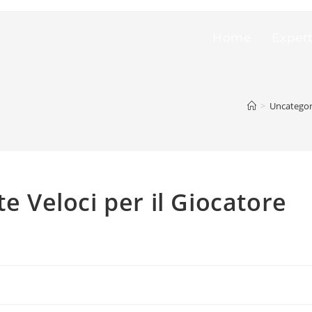
Home
Expert
>
Uncategor
te Veloci per il Giocatore