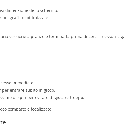
siasi dimensione dello schermo.
ioni grafiche ottimizzate.
re una sessione a pranzo e terminarla prima di cena—nessun lag,
accesso immediato.
” per entrare subito in gioco.
imo di spin per evitare di giocare troppo.
ioco compatto e focalizzato.
te