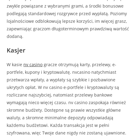
zwykle powiązane z wybranymi grami, a środki bonusowe
podlegają standardowej rozgrywce przed wypłatą. Poziomy
lojalnościowe odblokowują lepsze korzyści, im więcej grasz,
zapewniając graczom długoterminowym prawdziwą wartość
dodaną.
Kasjer
W kasie
nv casino
gracze otrzymują karty, przelewy, e-
portfele, kupony i kryptowalutę. nvcasino natychmiast
przetwarza wpłaty, a wypłaty są szybkie i pozbawione
ukrytych opłat. W nv casino e-portfele i kryptowaluty są
rozliczane najszybciej, natomiast przelewy bankowe
wymagają nieco więcej czasu. nv casino zaspokaja również
skromne budżety. Dostępne są prawie wszystkie główne
waluty, a skromne minimalne depozyty odpowiadają
każdemu budżetowi. Każda transakcja jest w pełni
szyfrowana, więc Twoje dane nigdy nie zostaną ujawnione.