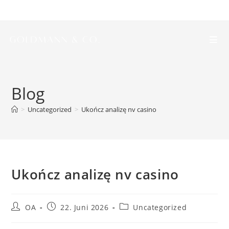
Blog
>
Uncategorized
>
Ukończ analizę nv casino
Ukończ analizę nv casino
OA
22. Juni 2026
Uncategorized