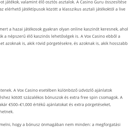
pot játékok, valamint élő osztós asztalok. A Casino Guru összesítése
 az elérhető játéktípusok között a klasszikus asztali játékoktól a live
ert a hazai játékosok gyakran olyan online kaszinót keresnek, ahol
k a népszerű élő kaszinós lehetőségek is. A Vox Casino ebből a
et azoknak is, akik rövid pörgetésekre, és azoknak is, akik hosszabb
tenek. A Vox Casino esetében különböző üdvözlő ajánlatok
éshez kötött százalékos bónuszok és extra free spin csomagok. A
akár €500–€1,000 értékű ajánlatokat és extra pörgetéseket,
hetnek.
iemelni, hogy a bónusz önmagában nem minden: a megforgatási