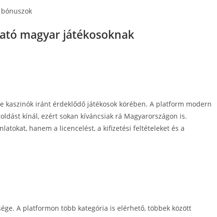
, bónuszok
ató magyar játékosoknak
e kaszinók iránt érdeklődő játékosok körében. A platform modern
egoldást kínál, ezért sokan kíváncsiak rá Magyarországon is.
tokat, hanem a licencelést, a kifizetési feltételeket és a
sége. A platformon több kategória is elérhető, többek között