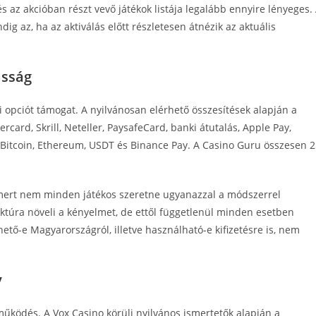
és az akcióban részt vevő játékok listája legalább ennyire lényeges.
g az, ha az aktiválás előtt részletesen átnézik az aktuális
asság
si opciót támogat. A nyilvánosan elérhető összesítések alapján a
card, Skrill, Neteller, PaysafeCard, banki átutalás, Apple Pay,
ul Bitcoin, Ethereum, USDT és Binance Pay. A Casino Guru összesen 
 mert nem minden játékos szeretne ugyanazzal a módszerrel
truktúra növeli a kényelmet, de ettől függetlenül minden esetben
hető-e Magyarországról, illetve használható-e kifizetésre is, nem
y
működés. A Vox Casino körüli nyilvános ismertetők alapján a