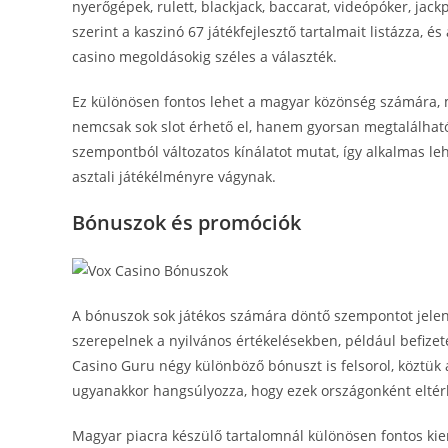
nyerőgépek, rulett, blackjack, baccarat, videópóker, jack
szerint a kaszinó 67 játékfejlesztő tartalmait listázza, és
casino megoldásokig széles a választék.
Ez különösen fontos lehet a magyar közönség számára, m
nemcsak sok slot érhető el, hanem gyorsan megtalálható
szempontból változatos kínálatot mutat, így alkalmas leh
asztali játékélményre vágynak.
Bónuszok és promóciók
A bónuszok sok játékos számára döntő szempontot jelen
szerepelnek a nyilvános értékelésekben, például befizet
Casino Guru négy különböző bónuszt is felsorol, köztük 
ugyanakkor hangsúlyozza, hogy ezek országonként eltér
Magyar piacra készülő tartalomnál különösen fontos k