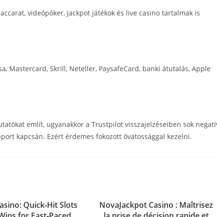
baccarat, videópóker, jackpot játékok és live casino tartalmak is
sa, Mastercard, Skrill, Neteller, PaysafeCard, banki átutalás, Apple
tatókat említ, ugyanakkor a Trustpilot visszajelzéseiben sok negatí
upport kapcsán. Ezért érdemes fokozott óvatossággal kezelni.
asino: Quick‑Hit Slots
NovaJackpot Casino : Maîtrisez
Wins for Fast‑Paced
la prise de décision rapide et