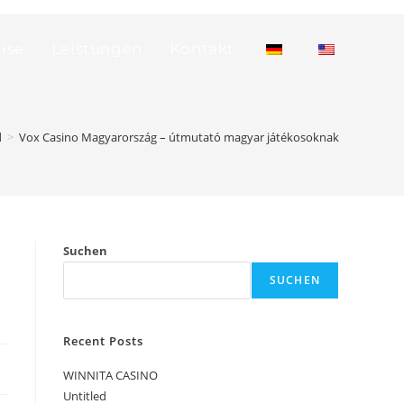
ise
Leistungen
Kontakt
d
>
Vox Casino Magyarország – útmutató magyar játékosoknak
Suchen
SUCHEN
Recent Posts
WINNITA CASINO
Untitled