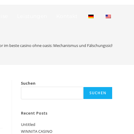
ise
Leistungen
Kontakt
or im beste casino ohne oasis: Mechanismus und Fälschungssicherheit im De
Suchen
SUCHEN
Recent Posts
Untitled
WINNITA CASINO