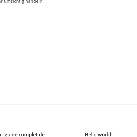
mer umsichtig handeln.
 : guide complet de
Hello world!