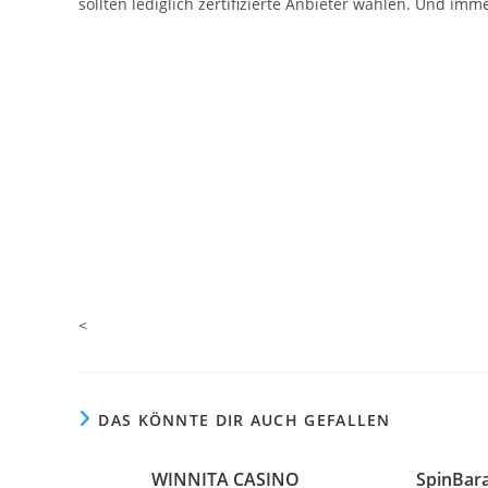
sollten lediglich zertifizierte Anbieter wählen. Und im
<
DAS KÖNNTE DIR AUCH GEFALLEN
WINNITA CASINO
SpinBara