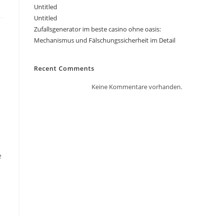
Untitled
Untitled
Zufallsgenerator im beste casino ohne oasis:
Mechanismus und Fälschungssicherheit im Detail
Recent Comments
Keine Kommentare vorhanden.
e