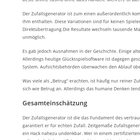
Der Zufallsgenerator ist zum einen außerordentlich kom
ihm enthalten. Diese Variationen sind für keinen Spiele
Direktübertragung.Die Resultate wechseln tausende Male 
unmöglich.
Es gab jedoch Ausnahmen in der Geschichte. Einige alte
Allerdings heutige Glücksspielsoftware ist dagegen ge
System. Aufsichtsbehörden überwachen den Ablauf ob
Was viele als „Betrug“ erachten, ist häufig nur reiner 
sich wie Betrug an. Allerdings das humane Denken tend
Gesamteinschätzung
Der Zufallsgenerator ist die das Fundament des vertra
garantiert er für echten Zufall. Zeitgemäße Zufallsgener
ein Hack nahezu undenkbar. Wer in einem zertifizierten 