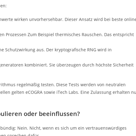
ren:
werte wirken unvorhersehbar. Dieser Ansatz wird bei beste onlin
n Prozessen Zum Beispiel thermisches Rauschen. Das entspricht
he Schutzwirkung aus. Der kryptografische RNG wird in
eneratoren kombiniert. Sie überzeugen durch höchste Sicherheit
gorithmus regelmäßig testen. Diese Tests werden von neutralen
tellen gelten eCOGRA sowie iTech Labs. Eine Zulassung erhalten n
ulieren oder beeinflussen?
nd bündig: Nein. Nicht, wenn es sich um ein vertrauenswürdiges
hen sprechen dafür.