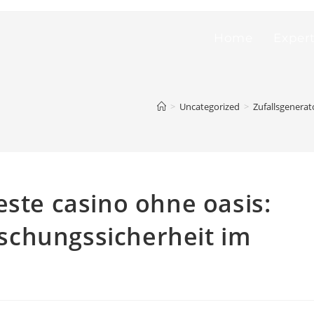
Home
Expert
>
Uncategorized
>
Zufallsgenerat
este casino ohne oasis:
schungssicherheit im