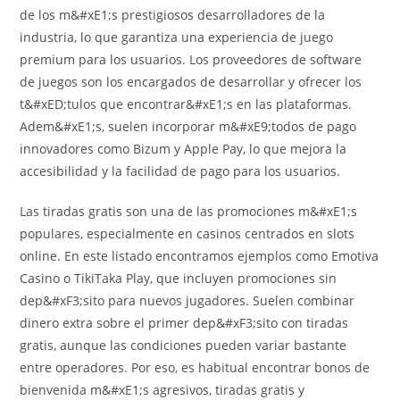
de los m&#xE1;s prestigiosos desarrolladores de la
industria, lo que garantiza una experiencia de juego
premium para los usuarios. Los proveedores de software
de juegos son los encargados de desarrollar y ofrecer los
t&#xED;tulos que encontrar&#xE1;s en las plataformas.
Adem&#xE1;s, suelen incorporar m&#xE9;todos de pago
innovadores como Bizum y Apple Pay, lo que mejora la
accesibilidad y la facilidad de pago para los usuarios.
Las tiradas gratis son una de las promociones m&#xE1;s
populares, especialmente en casinos centrados en slots
online. En este listado encontramos ejemplos como Emotiva
Casino o TikiTaka Play, que incluyen promociones sin
dep&#xF3;sito para nuevos jugadores. Suelen combinar
dinero extra sobre el primer dep&#xF3;sito con tiradas
gratis, aunque las condiciones pueden variar bastante
entre operadores. Por eso, es habitual encontrar bonos de
bienvenida m&#xE1;s agresivos, tiradas gratis y