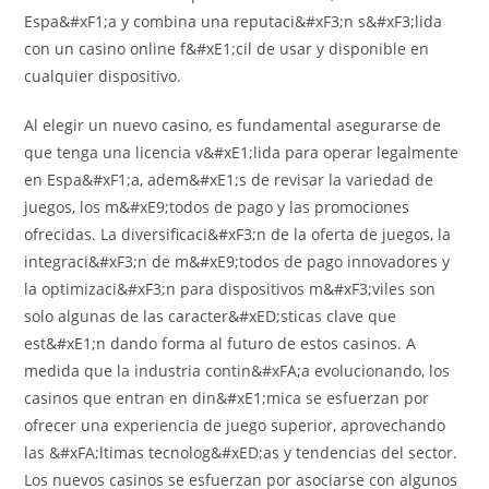
Espa&#xF1;a y combina una reputaci&#xF3;n s&#xF3;lida
con un casino online f&#xE1;cil de usar y disponible en
cualquier dispositivo.
Al elegir un nuevo casino, es fundamental asegurarse de
que tenga una licencia v&#xE1;lida para operar legalmente
en Espa&#xF1;a, adem&#xE1;s de revisar la variedad de
juegos, los m&#xE9;todos de pago y las promociones
ofrecidas. La diversificaci&#xF3;n de la oferta de juegos, la
integraci&#xF3;n de m&#xE9;todos de pago innovadores y
la optimizaci&#xF3;n para dispositivos m&#xF3;viles son
solo algunas de las caracter&#xED;sticas clave que
est&#xE1;n dando forma al futuro de estos casinos. A
medida que la industria contin&#xFA;a evolucionando, los
casinos que entran en din&#xE1;mica se esfuerzan por
ofrecer una experiencia de juego superior, aprovechando
las &#xFA;ltimas tecnolog&#xED;as y tendencias del sector.
Los nuevos casinos se esfuerzan por asociarse con algunos