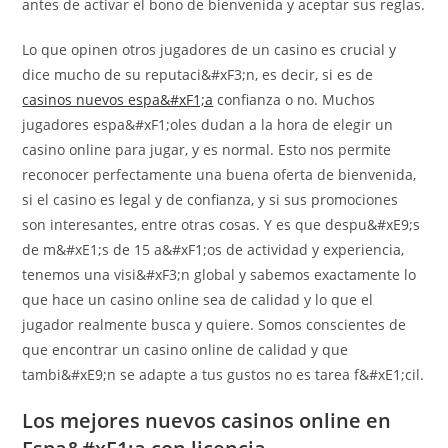
antes de activar el bono de bienvenida y aceptar sus reglas.
Lo que opinen otros jugadores de un casino es crucial y
dice mucho de su reputaci&#xF3;n, es decir, si es de
casinos nuevos espa&#xF1;a
confianza o no. Muchos
jugadores espa&#xF1;oles dudan a la hora de elegir un
casino online para jugar, y es normal. Esto nos permite
reconocer perfectamente una buena oferta de bienvenida,
si el casino es legal y de confianza, y si sus promociones
son interesantes, entre otras cosas. Y es que despu&#xE9;s
de m&#xE1;s de 15 a&#xF1;os de actividad y experiencia,
tenemos una visi&#xF3;n global y sabemos exactamente lo
que hace un casino online sea de calidad y lo que el
jugador realmente busca y quiere. Somos conscientes de
que encontrar un casino online de calidad y que
tambi&#xE9;n se adapte a tus gustos no es tarea f&#xE1;cil.
Los mejores nuevos casinos online en