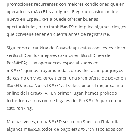
promociones recurrentes con mejores condiciones que en
operadores m&#xE1;s antiguos. Elegir un casino online
nuevo en Espa&#xF1;a puede ofrecer buenas
oportunidades, pero tambi&#xE9;n implica algunos riesgos
que conviene tener en cuenta antes de registrarse.
Siguiendo el ranking de Casasdeapuestas.com, estos cinco
ser&#xED;an los mejores casinos en l&#xED;nea del
Per&#xFA;. Hay operadores especializados en
m&#xE1;quinas tragamonedas, otros destacan por juegos
de casino en vivo, otros tienen una gran oferta de poker en
l&#xED;nea… No es f&#xE1;cil seleccionar el mejor casino
online del Per&#xFA;. En primer lugar, hemos probado
todos los casinos online legales del Per&#xFA; para crear
este ranking.
Muchas veces, en pa&#xED;ses como Suecia o Finlandia,
algunos m&#xE9;todos de pago est&#xE1;n asociados con