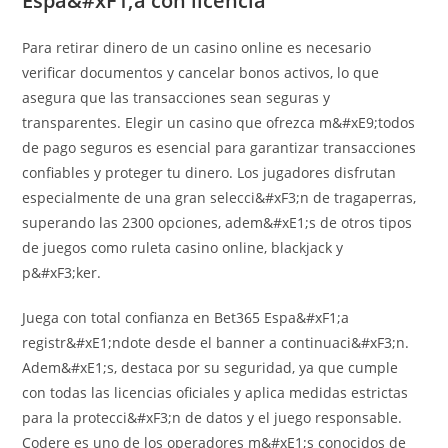
Espa&#xF1;a con licencia
Para retirar dinero de un casino online es necesario
verificar documentos y cancelar bonos activos, lo que
asegura que las transacciones sean seguras y
transparentes. Elegir un casino que ofrezca m&#xE9;todos
de pago seguros es esencial para garantizar transacciones
confiables y proteger tu dinero. Los jugadores disfrutan
especialmente de una gran selecci&#xF3;n de tragaperras,
superando las 2300 opciones, adem&#xE1;s de otros tipos
de juegos como ruleta casino online, blackjack y
p&#xF3;ker.
Juega con total confianza en Bet365 Espa&#xF1;a
registr&#xE1;ndote desde el banner a continuaci&#xF3;n.
Adem&#xE1;s, destaca por su seguridad, ya que cumple
con todas las licencias oficiales y aplica medidas estrictas
para la protecci&#xF3;n de datos y el juego responsable.
Codere es uno de los operadores m&#xE1;s conocidos de