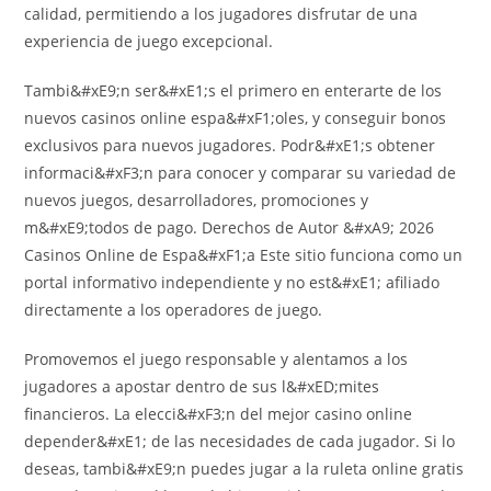
calidad, permitiendo a los jugadores disfrutar de una
experiencia de juego excepcional.
Tambi&#xE9;n ser&#xE1;s el primero en enterarte de los
nuevos casinos online espa&#xF1;oles, y conseguir bonos
exclusivos para nuevos jugadores. Podr&#xE1;s obtener
informaci&#xF3;n para conocer y comparar su variedad de
nuevos juegos, desarrolladores, promociones y
m&#xE9;todos de pago. Derechos de Autor &#xA9; 2026
Casinos Online de Espa&#xF1;a Este sitio funciona como un
portal informativo independiente y no est&#xE1; afiliado
directamente a los operadores de juego.
Promovemos el juego responsable y alentamos a los
jugadores a apostar dentro de sus l&#xED;mites
financieros. La elecci&#xF3;n del mejor casino online
depender&#xE1; de las necesidades de cada jugador. Si lo
deseas, tambi&#xE9;n puedes jugar a la ruleta online gratis