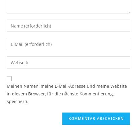
Meinen Namen, meine E-Mail-Adresse und meine Website
in diesem Browser, für die nächste Kommentierung,
speichern.